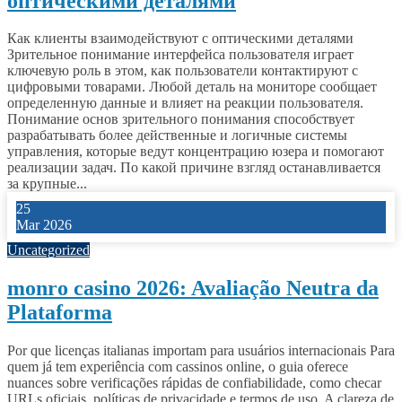
оптическими деталями
Как клиенты взаимодействуют с оптическими деталями
Зрительное понимание интерфейса пользователя играет
ключевую роль в этом, как пользователи контактируют с
цифровыми товарами. Любой деталь на мониторе сообщает
определенную данные и влияет на реакции пользователя.
Понимание основ зрительного понимания способствует
разрабатывать более действенные и логичные системы
управления, которые ведут концентрацию юзера и помогают
реализации задач. По какой причине взгляд останавливается
за крупные...
25
Mar 2026
Uncategorized
monro casino 2026: Avaliação Neutra da
Plataforma
Por que licenças italianas importam para usuários internacionais Para
quem já tem experiência com cassinos online, o guia oferece
nuances sobre verificações rápidas de confiabilidade, como checar
URLs oficiais, políticas de privacidade e termos de uso. A clareza de