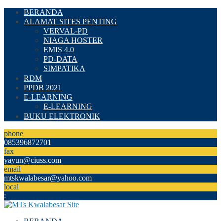
BERANDA
ALAMAT SITES PENTING
VERVAL-PD
NIAGA HOSTER
EMIS 4.0
PD-DATA
SIMPATIKA
RDM
PPDB 2021
E-LEARNING
E-LEARNING
BUKU ELEKTRONIK
phone
085396872701
fax
yayun@ciuss.com
email
mtskwalabesar@yahoo.com
local
: