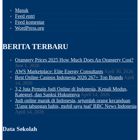
Masuk
Feed entri
Feed komentar
WordPress.org
BERITA TERBARU
Orangery Prices 2025 How Much Does An Orangery Cost?
Juni 1, 2026
AWS Marketplace: Elite Energy Consultants
April 30, 2026
Best Online Casinos Indonesia 2026 267+ Top Brands
April
14, 2026
3,2 Juta Pemain Judi Online di Indonesia, Kenali Modus,
Kategori, dan Sanksi Hukumnya
April 14, 2026
Judi online marak di Indonesia, sejumlah orang kecanduan
‘Uang tabungan habis, mobil saya jual’ BBC News Indonesia
April 14, 2026
Data Sekolah