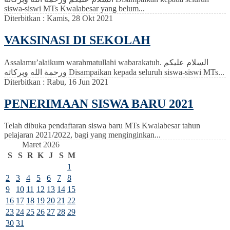
siswa-siswi MTs Kwalabesar yang belum...
Diterbitkan :
Kamis, 28 Okt 2021
VAKSINASI DI SEKOLAH
Assalamu’alaikum warahmatullahi wabarakatuh. السلام عليكم
ورحمة الله وبركاته Disampaikan kepada seluruh siswa-siswi MTs...
Diterbitkan :
Rabu, 16 Jun 2021
PENERIMAAN SISWA BARU 2021
Telah dibuka pendaftaran siswa baru MTs Kwalabesar tahun
pelajaran 2021/2022, bagi yang menginginkan...
Maret 2026
S
S
R
K
J
S
M
1
2
3
4
5
6
7
8
9
10
11
12
13
14
15
16
17
18
19
20
21
22
23
24
25
26
27
28
29
30
31