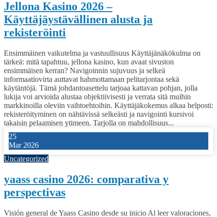
Jellona Kasino 2026 –
Käyttäjäystävällinen alusta ja
rekisteröinti
Ensimmäinen vaikutelma ja vastuullisuus Käyttäjänäkökulma on
tärkeä: mitä tapahtuu, jellona kasino, kun avaat sivuston
ensimmäisen kerran? Navigoinnin sujuvuus ja selkeä
informaatiovirta auttavat hahmottamaan pelitarjontaa sekä
käytäntöjä. Tämä johdantoasettelu tarjoaa kattavan pohjan, jolla
lukija voi arvioida alustaa objektiivisesti ja verrata sitä muihin
markkinoilla oleviin vaihtoehtoihin. Käyttäjäkokemus alkaa helposti:
rekisteröityminen on nähtävissä selkeästi ja navigointi kursivoi
takaisin pelaamisen ytimeen. Tarjolla on mahdollisuus...
25
Mar 2026
Uncategorized
yaass casino 2026: comparativa y
perspectivas
Visión general de Yaass Casino desde su inicio Al leer valoraciones,