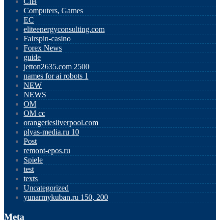
CIB
Computers, Games
EC
eliteenergyconsulting.com
Fairspin-casino
Forex News
guide
jetton2635.com 2500
names for ai robots 1
NEW
NEWS
OM
OM cc
orangeriesliverpool.com
plyas-media.ru 10
Post
remont-epos.ru
Spiele
test
texts
Uncategorized
yunarmykuban.ru 150, 200
Meta