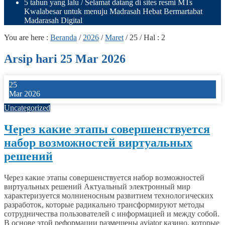
5 tahun yang lalu
/ Selamat datang di sites resmi MTs
Kwalabesar untuk menuju Madrasah Hebat Bermartabat
Madarasah Digital
You are here :
Beranda
/
2026
/
Maret
/
25
/ Hal : 2
Arsip hari 25 Mar 2026
25
Mar 2026
Uncategorized
Через какие этапы совершенствуется
набор возможностей виртуальных
решений
Через какие этапы совершенствуется набор возможностей
виртуальных решений Актуальный электронный мир
характеризуется молниеносным развитием технологических
разработок, которые радикально трансформируют методы
сотрудничества пользователей с информацией и между собой.
В основе этой реформации размещены aviator казино, которые