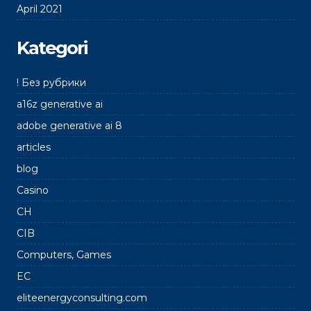
April 2021
Kategori
! Без рубрики
a16z generative ai
adobe generative ai 8
articles
blog
Casino
CH
CIB
Computers, Games
EC
eliteenergyconsulting.com