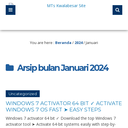
asi A . Selalu mengikuti perkembangan Teknologi. Selalu berinovasi. Hari ini ha
 resmi MTs Kwalabesar untuk menuju Madrasah Hebat Bermartabat Madarasah D
You are here :
Beranda
/
2024
/
Januari
Arsip bulan Januari 2024
Uncategorized
WINDOWS 7 ACTIVATOR 64 BIT ✓ ACTIVATE
WINDOWS 7 OS FAST ➤ EASY STEPS
Windows 7 activator 64 bit ✓ Download the top Windows 7
activator tool ➤ Activate 64-bit systems easily with step-by-