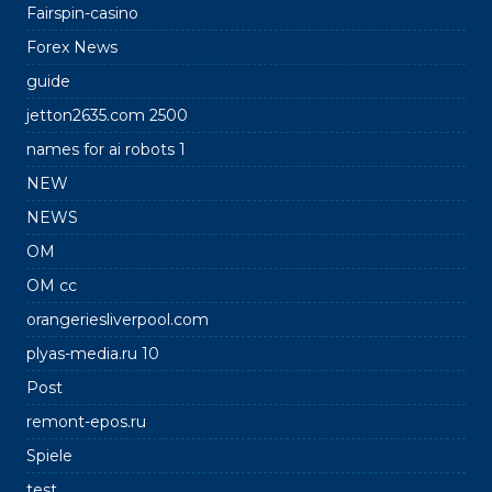
Fairspin-casino
Forex News
guide
jetton2635.com 2500
names for ai robots 1
NEW
NEWS
OM
OM cc
orangeriesliverpool.com
plyas-media.ru 10
Post
remont-epos.ru
Spiele
test