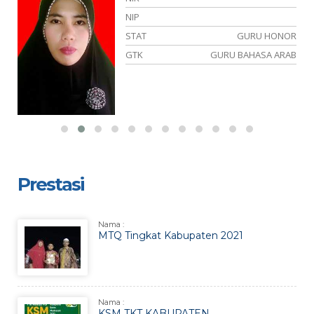
NIP
OR
STAT
GURU HONOR
ES
GTK
GURU BAHASA ARAB
Prestasi
Nama :
MTQ Tingkat Kabupaten 2021
Nama :
KSM TKT KABUPATEN