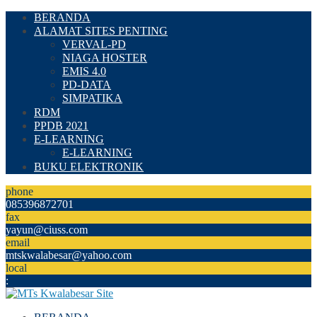
BERANDA
ALAMAT SITES PENTING
VERVAL-PD
NIAGA HOSTER
EMIS 4.0
PD-DATA
SIMPATIKA
RDM
PPDB 2021
E-LEARNING
E-LEARNING
BUKU ELEKTRONIK
phone
085396872701
fax
yayun@ciuss.com
email
mtskwalabesar@yahoo.com
local
: