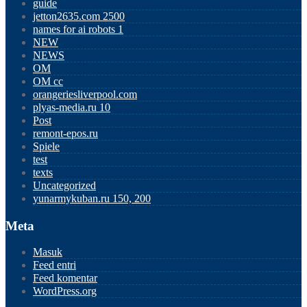
guide
jetton2635.com 2500
names for ai robots 1
NEW
NEWS
OM
OM cc
orangeriesliverpool.com
plyas-media.ru 10
Post
remont-epos.ru
Spiele
test
texts
Uncategorized
yunarmykuban.ru 150, 200
Meta
Masuk
Feed entri
Feed komentar
WordPress.org