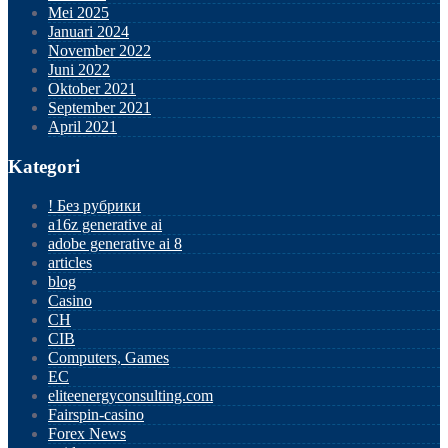
Mei 2025
Januari 2024
November 2022
Juni 2022
Oktober 2021
September 2021
April 2021
Kategori
! Без рубрики
a16z generative ai
adobe generative ai 8
articles
blog
Casino
CH
CIB
Computers, Games
EC
eliteenergyconsulting.com
Fairspin-casino
Forex News