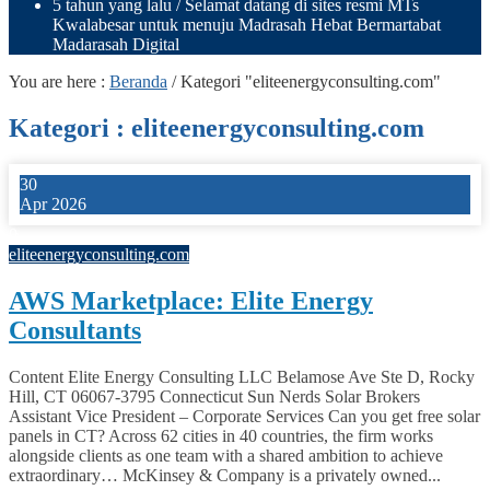
5 tahun yang lalu
/ Selamat datang di sites resmi MTs
Kwalabesar untuk menuju Madrasah Hebat Bermartabat
Madarasah Digital
You are here :
Beranda
/
Kategori "eliteenergyconsulting.com"
Kategori : eliteenergyconsulting.com
30
Apr 2026
0
eliteenergyconsulting.com
AWS Marketplace: Elite Energy
Consultants
Content Elite Energy Consulting LLC Belamose Ave Ste D, Rocky
Hill, CT 06067-3795 Connecticut Sun Nerds Solar Brokers
Assistant Vice President – Corporate Services Can you get free solar
panels in CT? Across 62 cities in 40 countries, the firm works
alongside clients as one team with a shared ambition to achieve
extraordinary… McKinsey & Company is a privately owned...