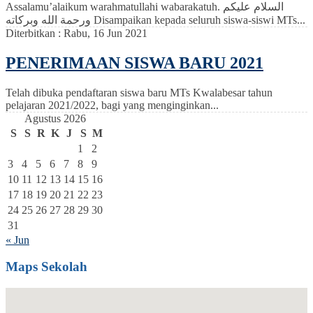
Assalamu’alaikum warahmatullahi wabarakatuh. السلام عليكم
ورحمة الله وبركاته Disampaikan kepada seluruh siswa-siswi MTs...
Diterbitkan :
Rabu, 16 Jun 2021
PENERIMAAN SISWA BARU 2021
Telah dibuka pendaftaran siswa baru MTs Kwalabesar tahun
pelajaran 2021/2022, bagi yang menginginkan...
Agustus 2026
S
S
R
K
J
S
M
1
2
3
4
5
6
7
8
9
10
11
12
13
14
15
16
17
18
19
20
21
22
23
24
25
26
27
28
29
30
31
« Jun
Maps Sekolah