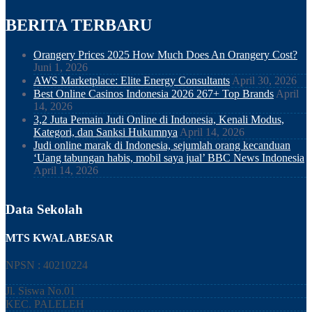
BERITA TERBARU
Orangery Prices 2025 How Much Does An Orangery Cost?
Juni 1, 2026
AWS Marketplace: Elite Energy Consultants
April 30, 2026
Best Online Casinos Indonesia 2026 267+ Top Brands
April
14, 2026
3,2 Juta Pemain Judi Online di Indonesia, Kenali Modus,
Kategori, dan Sanksi Hukumnya
April 14, 2026
Judi online marak di Indonesia, sejumlah orang kecanduan
‘Uang tabungan habis, mobil saya jual’ BBC News Indonesia
April 14, 2026
Data Sekolah
MTS KWALABESAR
NPSN : 40210224
Jl. Siswa No.01
KEC.
PALELEH