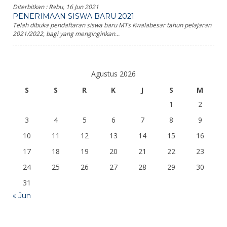
Diterbitkan :
Rabu, 16 Jun 2021
PENERIMAAN SISWA BARU 2021
Telah dibuka pendaftaran siswa baru MTs Kwalabesar tahun pelajaran
2021/2022, bagi yang menginginkan...
Agustus 2026
S
S
R
K
J
S
M
1
2
3
4
5
6
7
8
9
10
11
12
13
14
15
16
17
18
19
20
21
22
23
24
25
26
27
28
29
30
31
« Jun