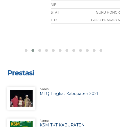
NIP
OR
STAT
GURU HONOR
AB
GTK
GURU PRAKARYA
Prestasi
Nama :
MTQ Tingkat Kabupaten 2021
Nama :
KSM TKT KABUPATEN