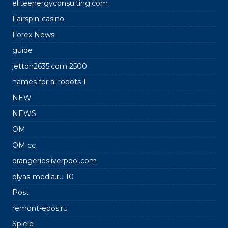
eliteenergyconsulting.com
Fairspin-casino
Forex News
guide
jetton2635.com 2500
names for ai robots 1
NEW
NEWS
OM
OM cc
orangeriesliverpool.com
plyas-media.ru 10
Post
remont-epos.ru
Spiele