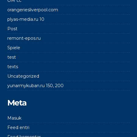
OM cc
orangeriesliverpool.com
plyas-media.ru 10
Post
remont-epos.ru
Spiele
test
texts
Uncategorized
yunarmykuban.ru 150, 200
Meta
Masuk
Feed entri