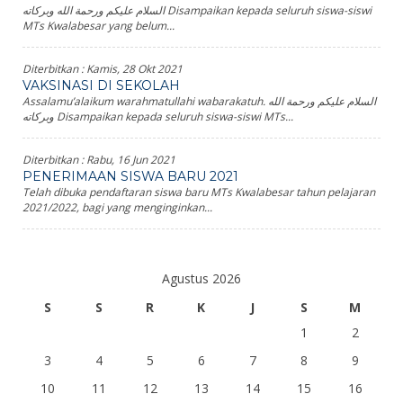
السلام عليكم ورحمة الله وبركاته Disampaikan kepada seluruh siswa-siswi
MTs Kwalabesar yang belum...
Diterbitkan :
Kamis, 28 Okt 2021
VAKSINASI DI SEKOLAH
Assalamu’alaikum warahmatullahi wabarakatuh. السلام عليكم ورحمة الله
وبركاته Disampaikan kepada seluruh siswa-siswi MTs...
Diterbitkan :
Rabu, 16 Jun 2021
PENERIMAAN SISWA BARU 2021
Telah dibuka pendaftaran siswa baru MTs Kwalabesar tahun pelajaran
2021/2022, bagi yang menginginkan...
Agustus 2026
S
S
R
K
J
S
M
1
2
3
4
5
6
7
8
9
10
11
12
13
14
15
16