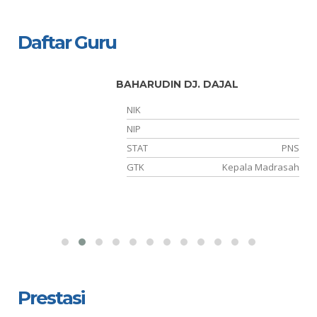
Daftar Guru
BAHARUDIN DJ. DAJAL
NIK
NIP
OR
STAT
PNS
KA
GTK
Kepala Madrasah
Prestasi