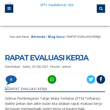
itasi A . Selalu mengikuti perkembangan Teknologi. Selalu berinovasi. Hari ini h
es resmi MTs Kwalabesar untuk menuju Madrasah Hebat Bermartabat Madarasah 
You are here :
Beranda
/
Blog Guru
/
RAPAT EVALUASI KERJA
RAPAT EVALUASI KERJA
Diterbitkan :
Sabtu, 30 Okt 2021
, Penulis :
admin
0
Selesai Pembelajaran Tatap Muka Terbatas (PTM Terbatas)
diakhir pekan dan akhir bulan kita adakan rapat evaluasi kerja
dg tujuan memperbaiki sistim kerja yg kurang baik,