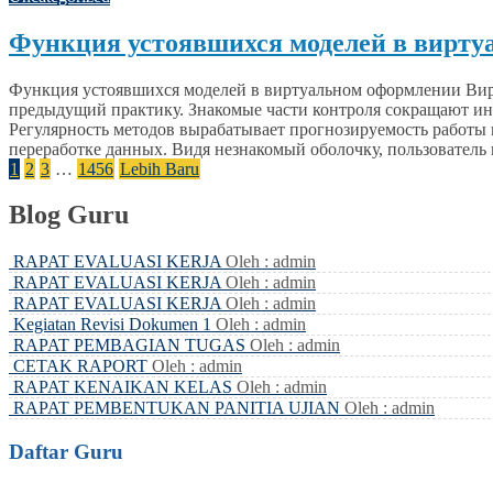
Функция устоявшихся моделей в вирт
Функция устоявшихся моделей в виртуальном оформлении Вирт
предыдущий практику. Знакомые части контроля сокращают инт
Регулярность методов вырабатывает прогнозируемость работы
переработке данных. Видя незнакомый оболочку, пользователь и
1
2
3
…
1456
Lebih Baru
Blog Guru
RAPAT EVALUASI KERJA
Oleh : admin
RAPAT EVALUASI KERJA
Oleh : admin
RAPAT EVALUASI KERJA
Oleh : admin
Kegiatan Revisi Dokumen 1
Oleh : admin
RAPAT PEMBAGIAN TUGAS
Oleh : admin
CETAK RAPORT
Oleh : admin
RAPAT KENAIKAN KELAS
Oleh : admin
RAPAT PEMBENTUKAN PANITIA UJIAN
Oleh : admin
Daftar Guru