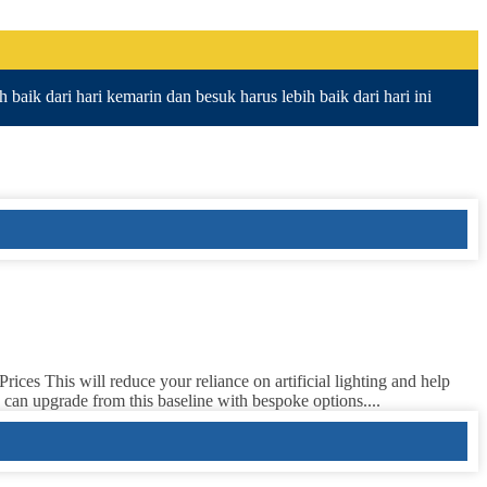
baik dari hari kemarin dan besuk harus lebih baik dari hari ini
s This will reduce your reliance on artificial lighting and help
 can upgrade from this baseline with bespoke options....