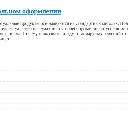
уальном оформлении
уальные продукты основываются на стандартных методах. Поль
еллектуальную нагруженность. riobet обуславливает успешность
 механизма. Почему пользователи ждут стандартных решений с 
щет...