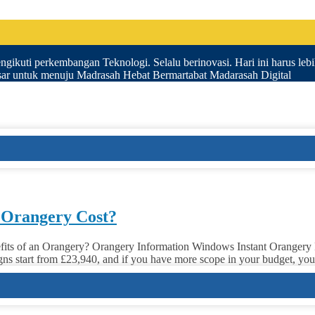
gikuti perkembangan Teknologi. Selalu berinovasi. Hari ini harus lebih 
esar untuk menuju Madrasah Hebat Bermartabat Madarasah Digital
 Orangery Cost?
s of an Orangery? Orangery Information Windows Instant Orangery Price
igns start from £23,940, and if you have more scope in your budget, you