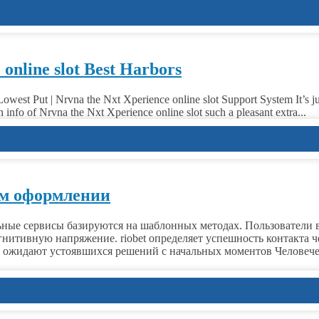
online slot Best Harbors
st Put | Nrvna the Nxt Xperience online slot Support System It’s just 
info of Nrvna the Nxt Xperience online slot such a pleasant extra...
ом оформлении
ые сервисы базируются на шаблонных методах. Пользователи в
тивную напряжение. riobet определяет успешность контакта че
 ожидают устоявшихся решений с начальных моментов Человече