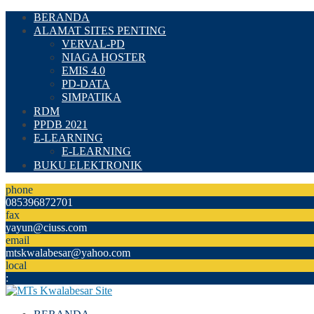
BERANDA
ALAMAT SITES PENTING
VERVAL-PD
NIAGA HOSTER
EMIS 4.0
PD-DATA
SIMPATIKA
RDM
PPDB 2021
E-LEARNING
E-LEARNING
BUKU ELEKTRONIK
phone
085396872701
fax
yayun@ciuss.com
email
mtskwalabesar@yahoo.com
local
: