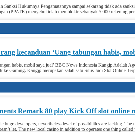
dan Sanksi Hukumnya Pengamatannya sampai sekarang tidak ada sanksi 
euangan (PPATK) menyebut telah memblokir sebanyak 5.000 rekening pe
 orang kecanduan ‘Uang tabungan habis, mob
ungan habis, mobil saya jual’ BBC News Indonesia Kangjp Adalah Agen 
Nuke Gaming. Kangjp merupakan salah satu Situs Judi Slot Online Terp
ents Remark 80 play Kick Off slot online 
le huge developers, nevertheless level of possibilities are lacking. The 
sn’t let. The new local casino in addition to operates one thing called t