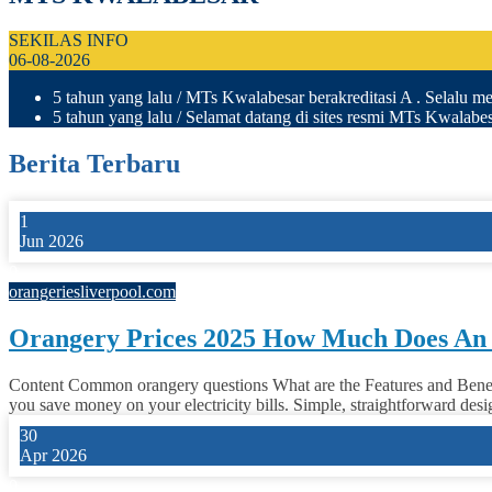
SEKILAS INFO
06-08-2026
5 tahun yang lalu
/ MTs Kwalabesar berakreditasi A . Selalu men
5 tahun yang lalu
/ Selamat datang di sites resmi MTs Kwalab
Berita Terbaru
1
Jun 2026
0
orangeriesliverpool.com
Orangery Prices 2025 How Much Does An
Content Common orangery questions What are the Features and Benefit
you save money on your electricity bills. Simple, straightforward des
30
Apr 2026
0