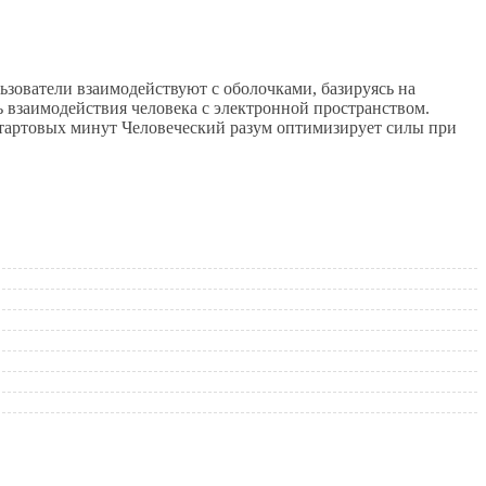
зователи взаимодействуют с оболочками, базируясь на
 взаимодействия человека с электронной пространством.
стартовых минут Человеческий разум оптимизирует силы при