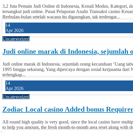
3,2 Juta Pemain Judi Online di Indonesia, Kenali Modus, Kategori, 
tersangkut judi online. Pusat Pelaporan Analis Transaksi casino K
Berbulan-bulan setelah wacana itu digaungkan, tak terdengar...
14
Apr 2026
Uncategorized
Judi online marak di Indonesia, sejumlah
Judi online marak di Indonesia, sejumlah orang kecanduan ‘Uang tab
1995 hingga sekarang, Yang dipercaya dengan sosial kerjasama dari 
terlengkap...
14
Apr 2026
Uncategorized
Zodiac Local casino Added bonus Requirem
All round high quality is very good, since the local casino have multip
to help you amount, the fresh month-to-month area reset along with doe