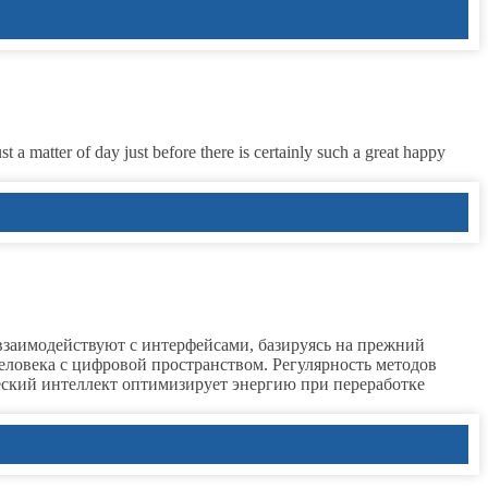
a matter of day just before there is certainly such a great happy
заимодействуют с интерфейсами, базируясь на прежний
ловека с цифровой пространством. Регулярность методов
ский интеллект оптимизирует энергию при переработке