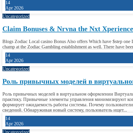
14
Apr 2026
Uncategorized
Claim Bonuses & Nrvna the Nxt Xperience 
Blogs Zodiac Local casino Bonus Also offers Which have $step one Lowe
champ at the Zodiac Gambling establishment as well. There have been 
14
Apr 2026
Uncategorized
Роль привычных моделей в виртуальн
Роль привычных моделей в виртуальном оформлении Виртуальн
практику. Привычные элементы управления минимизируют когни
формирует ожидаемость работы системы. Почему пользователи
сведений. Обнаруживая новый систему, пользователь ищет...
14
Apr 2026
Uncategorized