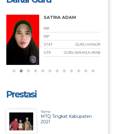
SATRIA ADAM
NIK
NIP
R
STAT
GURU HONOR
S
GTK
GURU BAHASA ARAB
Prestasi
Nama :
MTQ Tingkat Kabupaten
2021