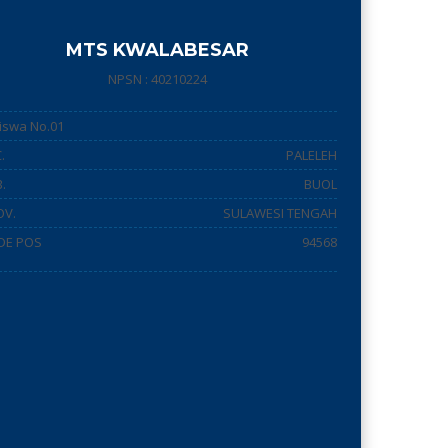
MTS KWALABESAR
NPSN : 40210224
 Siswa No.01
.
PALELEH
.
BUOL
OV.
SULAWESI TENGAH
DE POS
94568