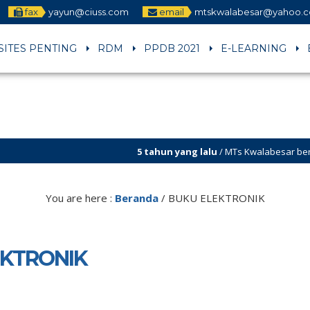
fax
yayun@ciuss.com
email
mtskwalabesar@yahoo.
SITES PENTING
RDM
PPDB 2021
E-LEARNING
5 tahun yang lalu
/ MTs Kwalabesar berakreditasi A . S
You are here :
Beranda
/
BUKU ELEKTRONIK
EKTRONIK