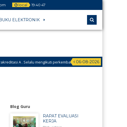
com
local
19
:
40
48
BUKU ELEKTRONIK
06-08-2026
elalu mengikuti perkembangan Teknologi. Selalu berinovasi. Hari ini harus 
Blog Guru
RAPAT EVALUASI
KERJA