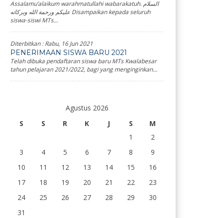
Assalamu’alaikum warahmatullahi wabarakatuh. السلام
عليكم ورحمة الله وبركاته Disampaikan kepada seluruh
siswa-siswi MTs...
Diterbitkan :
Rabu, 16 Jun 2021
PENERIMAAN SISWA BARU 2021
Telah dibuka pendaftaran siswa baru MTs Kwalabesar
tahun pelajaran 2021/2022, bagi yang menginginkan...
Agustus 2026
S
S
R
K
J
S
M
1
2
3
4
5
6
7
8
9
10
11
12
13
14
15
16
17
18
19
20
21
22
23
24
25
26
27
28
29
30
31