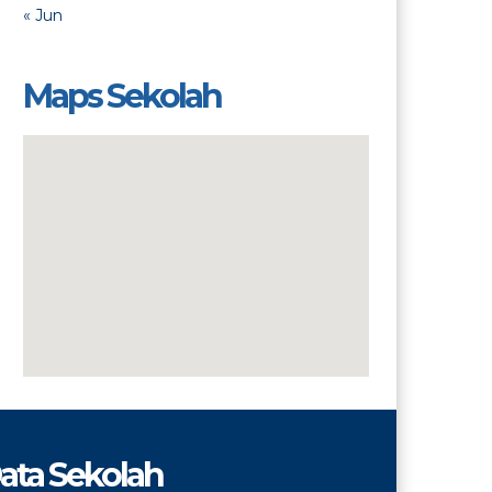
« Jun
Maps Sekolah
ata Sekolah