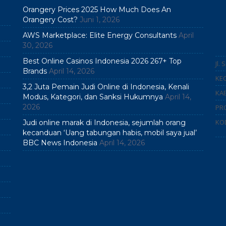
Orangery Prices 2025 How Much Does An
Orangery Cost?
Juni 1, 2026
AWS Marketplace: Elite Energy Consultants
April
30, 2026
Best Online Casinos Indonesia 2026 267+ Top
Jl.
Brands
April 14, 2026
KEC
3,2 Juta Pemain Judi Online di Indonesia, Kenali
KAB
Modus, Kategori, dan Sanksi Hukumnya
April 14,
2026
PR
KO
Judi online marak di Indonesia, sejumlah orang
kecanduan ‘Uang tabungan habis, mobil saya jual’
BBC News Indonesia
April 14, 2026