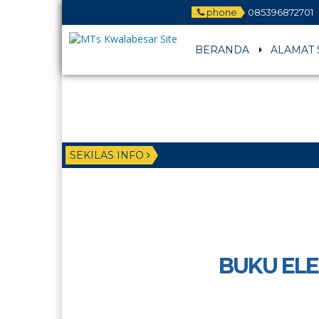
phone
085396872701
BERANDA
ALAMAT 
SEKILAS INFO
BUKU EL