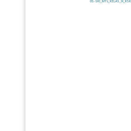
05.-SKI_MTs_KELAS_IX_KS
LISA ROSITA A. HALIM
ERLITA 
NIK
NIK
NIP
NIP
STAT
GURU HONOR
STAT
GTK
GURU IPA
GTK