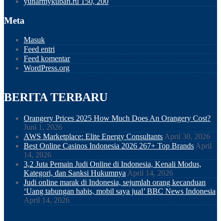
yunarmykuban.ru 150, 200
Meta
Masuk
Feed entri
Feed komentar
WordPress.org
BERITA TERBARU
Orangery Prices 2025 How Much Does An Orangery Cost?
Juni 1, 2026
AWS Marketplace: Elite Energy Consultants
April 30, 2026
Best Online Casinos Indonesia 2026 267+ Top Brands
April
14, 2026
3,2 Juta Pemain Judi Online di Indonesia, Kenali Modus,
Kategori, dan Sanksi Hukumnya
April 14, 2026
Judi online marak di Indonesia, sejumlah orang kecanduan
‘Uang tabungan habis, mobil saya jual’ BBC News Indonesia
April 14, 2026