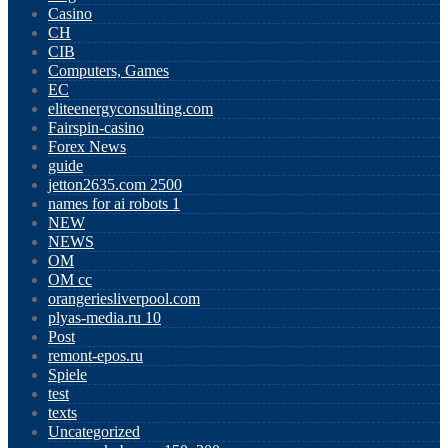
Casino
CH
CIB
Computers, Games
EC
eliteenergyconsulting.com
Fairspin-casino
Forex News
guide
jetton2635.com 2500
names for ai robots 1
NEW
NEWS
OM
OM cc
orangeriesliverpool.com
plyas-media.ru 10
Post
remont-epos.ru
Spiele
test
texts
Uncategorized