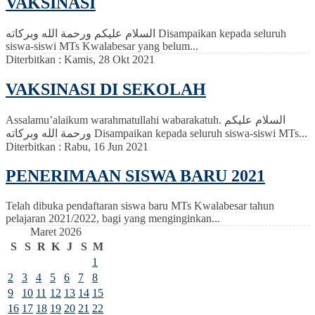
VAKSINASI
السلام عليكم ورحمة الله وبركاته Disampaikan kepada seluruh
siswa-siswi MTs Kwalabesar yang belum...
Diterbitkan :
Kamis, 28 Okt 2021
VAKSINASI DI SEKOLAH
Assalamu’alaikum warahmatullahi wabarakatuh. السلام عليكم
ورحمة الله وبركاته Disampaikan kepada seluruh siswa-siswi MTs...
Diterbitkan :
Rabu, 16 Jun 2021
PENERIMAAN SISWA BARU 2021
Telah dibuka pendaftaran siswa baru MTs Kwalabesar tahun
pelajaran 2021/2022, bagi yang menginginkan...
Maret 2026
S
S
R
K
J
S
M
1
2
3
4
5
6
7
8
9
10
11
12
13
14
15
16
17
18
19
20
21
22