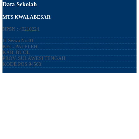
Data Sekolah
MTS KWALABESAR
NPSN : 40210224
Jl. Siswa No.01
KEC.
PALELEH
KAB.
BUOL
PROV.
SULAWESI TENGAH
KODE POS
94568