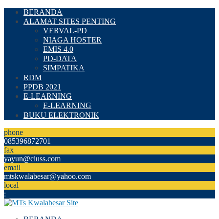
BERANDA
ALAMAT SITES PENTING
VERVAL-PD
NIAGA HOSTER
EMIS 4.0
PD-DATA
SIMPATIKA
RDM
PPDB 2021
E-LEARNING
E-LEARNING
BUKU ELEKTRONIK
phone
085396872701
fax
yayun@ciuss.com
email
mtskwalabesar@yahoo.com
local
: