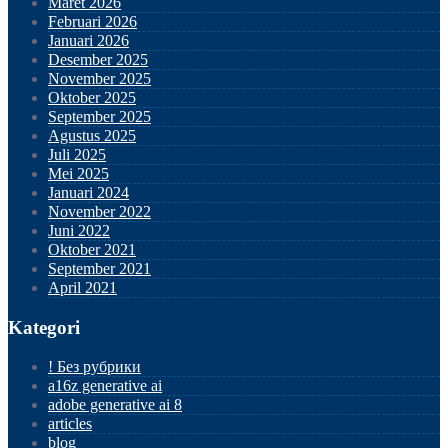
Maret 2026
Februari 2026
Januari 2026
Desember 2025
November 2025
Oktober 2025
September 2025
Agustus 2025
Juli 2025
Mei 2025
Januari 2024
November 2022
Juni 2022
Oktober 2021
September 2021
April 2021
Kategori
! Без рубрики
a16z generative ai
adobe generative ai 8
articles
blog