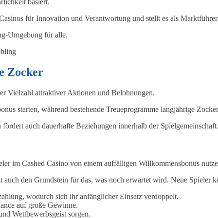
lichkeit basiert.
 Casinos für Innovation und Verantwortung und stellt es als Marktführ
ing-Umgebung für alle.
de Zocker
ner Vielzahl attraktiver Aktionen und Belohnungen.
nus starten, während bestehende Treueprogramme langjährige Zocker b
rn fördert auch dauerhafte Beziehungen innerhalb der Spielgemeinschaft
er im Cashed Casino von einem auffälligen Willkommensbonus nutzen, d
etzt auch den Grundstein für das, was noch erwartet wird. Neue Spieler
hlung, wodurch sich ihr anfänglicher Einsatz verdoppelt.
hance auf große Gewinne.
und Wettbewerbsgeist sorgen.