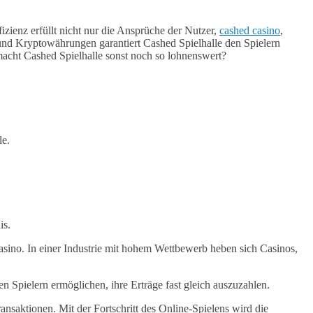
izienz erfüllt nicht nur die Ansprüche der Nutzer,
cashed casino
,
und Kryptowährungen garantiert Cashed Spielhalle den Spielern
 macht Cashed Spielhalle sonst noch so lohnenswert?
le.
is.
sino. In einer Industrie mit hohem Wettbewerb heben sich Casinos,
Spielern ermöglichen, ihre Erträge fast gleich auszuzahlen.
nsaktionen. Mit der Fortschritt des Online-Spielens wird die