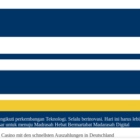
gikuti perkembangan Teknologi. Selalu berinovasi. Hari ini harus lebih 
esar untuk menuju Madrasah Hebat Bermartabat Madarasah Digital
 Casino mit den schnellsten Auszahlungen in Deutschland