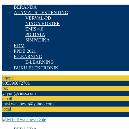
BERANDA
ALAMAT SITES PENTING
VERVAL-PD
NIAGA HOSTER
EMIS 4.0
PD-DATA
SIMPATIKA
RDM
PPDB 2021
E-LEARNING
E-LEARNING
BUKU ELEKTRONIK
phone
085396872701
fax
yayun@ciuss.com
email
mtskwalabesar@yahoo.com
local
: