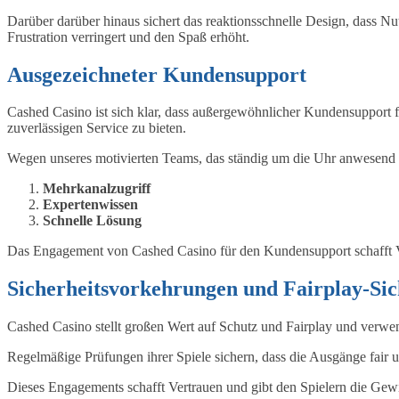
Darüber darüber hinaus sichert das reaktionsschnelle Design, dass N
Frustration verringert und den Spaß erhöht.
Ausgezeichneter Kundensupport
Cashed Casino ist sich klar, dass außergewöhnlicher Kundensupport fü
zuverlässigen Service zu bieten.
Wegen unseres motivierten Teams, das ständig um die Uhr anwesend is
Mehrkanalzugriff
Expertenwissen
Schnelle Lösung
Das Engagement von Cashed Casino für den Kundensupport schafft Ver
Sicherheitsvorkehrungen und Fairplay-Si
Cashed Casino stellt großen Wert auf Schutz und Fairplay und verwe
Regelmäßige Prüfungen ihrer Spiele sichern, dass die Ausgänge fair u
Dieses Engagements schafft Vertrauen und gibt den Spielern die Gewis