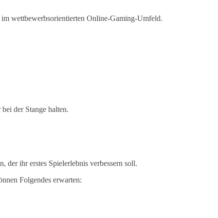
er im wettbewerbsorientierten Online-Gaming-Umfeld.
ei der Stange halten.
.
er ihr erstes Spielerlebnis verbessern soll.
 können Folgendes erwarten: