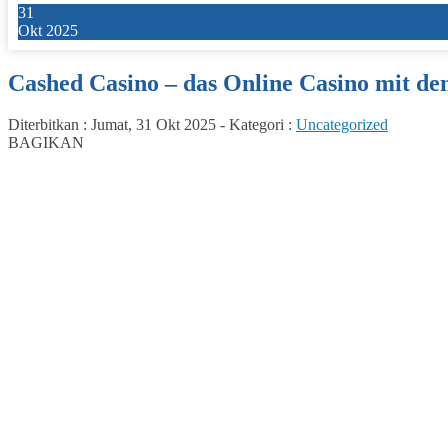
31
Okt 2025
Cashed Casino – das Online Casino mit de
Diterbitkan :
Jumat, 31 Okt 2025
-
Kategori :
Uncategorized
BAGIKAN