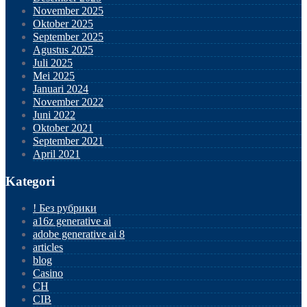
November 2025
Oktober 2025
September 2025
Agustus 2025
Juli 2025
Mei 2025
Januari 2024
November 2022
Juni 2022
Oktober 2021
September 2021
April 2021
Kategori
! Без рубрики
a16z generative ai
adobe generative ai 8
articles
blog
Casino
CH
CIB