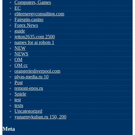
Computers, Games
EC
eliteenergyconsulting.com
Fairspin-casino
Forex News
guide
jetton2635.com 2500
names for ai robots 1
NEW
NEWS
OM
OM cc
orangeriesliverpool.com
plyas-media.ru 10
Post
remont-epos.ru
Spiele
test
texts
Uncategorized
yunarmykuban.ru 150, 200
Meta