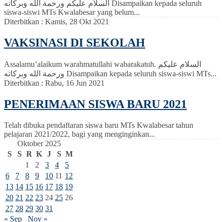
السلام عليكم ورحمة الله وبركاته Disampaikan kepada seluruh
siswa-siswi MTs Kwalabesar yang belum...
Diterbitkan :
Kamis, 28 Okt 2021
VAKSINASI DI SEKOLAH
Assalamu’alaikum warahmatullahi wabarakatuh. السلام عليكم
ورحمة الله وبركاته Disampaikan kepada seluruh siswa-siswi MTs...
Diterbitkan :
Rabu, 16 Jun 2021
PENERIMAAN SISWA BARU 2021
Telah dibuka pendaftaran siswa baru MTs Kwalabesar tahun
pelajaran 2021/2022, bagi yang menginginkan...
Oktober 2025
S
S
R
K
J
S
M
1
2
3
4
5
6
7
8
9
10
11
12
13
14
15
16
17
18
19
20
21
22
23
24
25
26
27
28
29
30
31
« Sep
Nov »