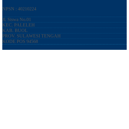
NPSN : 40210224
Jl. Siswa No.01
KEC.
PALELEH
KAB.
BUOL
PROV.
SULAWESI TENGAH
KODE POS
94568