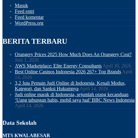
Masuk
Feed entri
Feed komentar
WordPress.org
BERITA TERBARU
Orangery Prices 2025 How Much Does An Orangery Cost?
Juni 1, 2026
AWS Marketplace: Elite Energy Consultants
April 30, 2026
Best Online Casinos Indonesia 2026 267+ Top Brands
April
14, 2026
3,2 Juta Pemain Judi Online di Indonesia, Kenali Modus,
Kategori, dan Sanksi Hukumnya
April 14, 2026
Judi online marak di Indonesia, sejumlah orang kecanduan
‘Uang tabungan habis, mobil saya jual’ BBC News Indonesia
April 14, 2026
Data Sekolah
MTS KWALABESAR