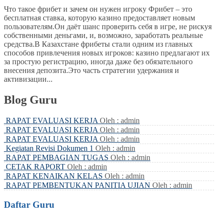
Что такое фрибет и зачем он нужен игроку Фрибет – это
бесплатная ставка, которую казино предоставляет новым
пользователям.Он даёт шанс проверить себя в игре, не рискуя
собственными деньгами, и, возможно, заработать реальные
средства.В Казахстане фрибеты стали одним из главных
способов привлечения новых игроков: казино предлагают их
за простую регистрацию, иногда даже без обязательного
внесения депозита.Это часть стратегии удержания и
активизации...
Blog Guru
RAPAT EVALUASI KERJA
Oleh : admin
RAPAT EVALUASI KERJA
Oleh : admin
RAPAT EVALUASI KERJA
Oleh : admin
Kegiatan Revisi Dokumen 1
Oleh : admin
RAPAT PEMBAGIAN TUGAS
Oleh : admin
CETAK RAPORT
Oleh : admin
RAPAT KENAIKAN KELAS
Oleh : admin
RAPAT PEMBENTUKAN PANITIA UJIAN
Oleh : admin
Daftar Guru