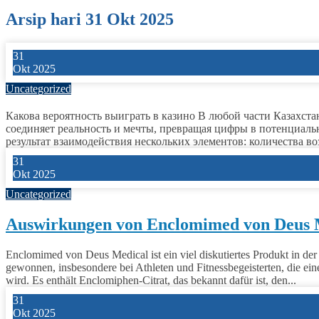
Arsip hari 31 Okt 2025
31
Okt 2025
Uncategorized
Какова вероятность выиграть в казино В любой части Казахст
соединяет реальность и мечты, превращая цифры в потенциальн
результат взаимодействия нескольких элементов: количества во
31
Okt 2025
Uncategorized
Auswirkungen von Enclomimed von Deus Me
Enclomimed von Deus Medical ist ein viel diskutiertes Produkt in de
gewonnen, insbesondere bei Athleten und Fitnessbegeisterten, die ei
wird. Es enthält Enclomiphen-Citrat, das bekannt dafür ist, den...
31
Okt 2025