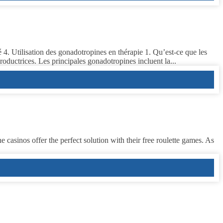
 4. Utilisation des gonadotropines en thérapie 1. Qu’est-ce que les
oductrices. Les principales gonadotropines incluent la...
casinos offer the perfect solution with their free roulette games. As