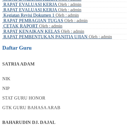
RAPAT EVALUASI KERJA
Oleh : admin
RAPAT EVALUASI KERJA
Oleh : admin
Kegiatan Revisi Dokumen 1
Oleh : admin
RAPAT PEMBAGIAN TUGAS
Oleh : admin
CETAK RAPORT
Oleh : admin
RAPAT KENAIKAN KELAS
Oleh : admin
RAPAT PEMBENTUKAN PANITIA UJIAN
Oleh : admin
Daftar Guru
SATRIA ADAM
NIK
NIP
STAT
GURU HONOR
GTK
GURU BAHASA ARAB
BAHARUDIN DJ. DAJAL