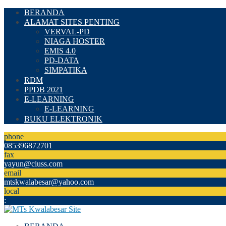
BERANDA
ALAMAT SITES PENTING
VERVAL-PD
NIAGA HOSTER
EMIS 4.0
PD-DATA
SIMPATIKA
RDM
PPDB 2021
E-LEARNING
E-LEARNING
BUKU ELEKTRONIK
phone
085396872701
fax
yayun@ciuss.com
email
mtskwalabesar@yahoo.com
local
: