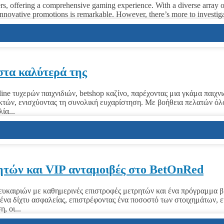
ers, offering a comprehensive gaming experience. With a diverse array 
 innovative promotions is remarkable. However, there’s more to investig
στα καλύτερά της
ine τυχερών παιχνιδιών, betshop καζίνο, παρέχοντας μια γκάμα παιχ
αικτών, ενισχύοντας τη συνολική ευχαρίστηση. Με βοήθεια πελατών ό
ία...
ητών και VIP ανταμοιβές στο BetOnRed
υκαιριών με καθημερινές επιστροφές μετρητών και ένα πρόγραμμα βρα
 ένα δίχτυ ασφαλείας, επιστρέφοντας ένα ποσοστό των στοιχημάτων,
, οι...