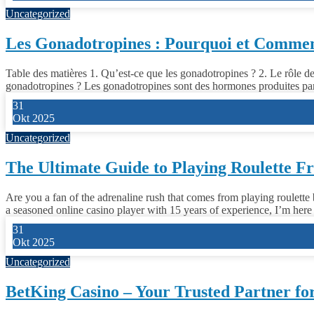
Uncategorized
Les Gonadotropines : Pourquoi et Commen
Table des matières 1. Qu’est-ce que les gonadotropines ? 2. Le rôle de
gonadotropines ? Les gonadotropines sont des hormones produites par l
31
Okt 2025
Uncategorized
The Ultimate Guide to Playing Roulette F
Are you a fan of the adrenaline rush that comes from playing roulette 
a seasoned online casino player with 15 years of experience, I’m here 
31
Okt 2025
Uncategorized
BetKing Casino – Your Trusted Partner fo