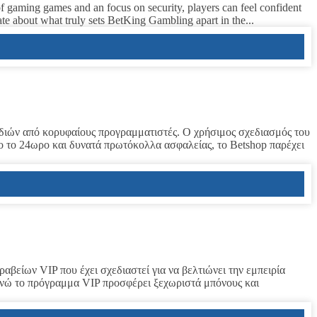
of gaming games and an focus on security, players can feel confident
ate about what truly sets BetKing Gambling apart in the...
νιδιών από κορυφαίους προγραμματιστές. Ο χρήσιμος σχεδιασμός του
λο το 24ωρο και δυνατά πρωτόκολλα ασφαλείας, το Betshop παρέχει
βείων VIP που έχει σχεδιαστεί για να βελτιώνει την εμπειρία
 ενώ το πρόγραμμα VIP προσφέρει ξεχωριστά μπόνους και