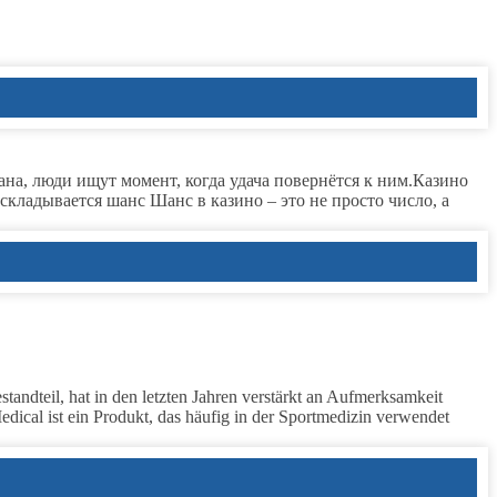
на, люди ищут момент, когда удача повернётся к ним.Казино
кладывается шанс Шанс в казино – это не просто число, а
andteil, hat in den letzten Jahren verstärkt an Aufmerksamkeit
dical ist ein Produkt, das häufig in der Sportmedizin verwendet