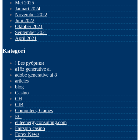
Mei 2025
Januari 2024
November 2022
Juni 2022
Oktober 2021
September 2021
April 2021
Kategori
! Без рубрики
a16z generative ai
adobe generative ai 8
articles
blog
Casino
CH
CIB
Computers, Games
EC
eliteenergyconsulting.com
Fairspin-casino
Forex News