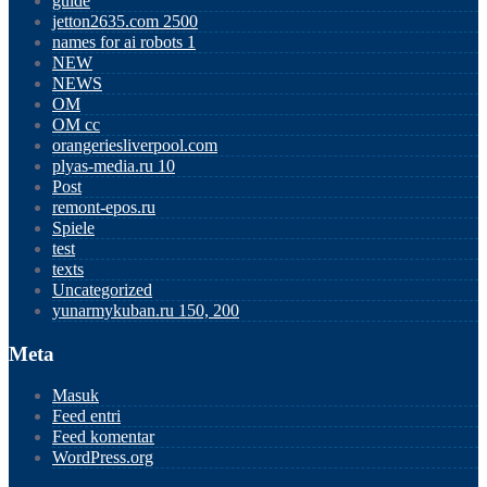
guide
jetton2635.com 2500
names for ai robots 1
NEW
NEWS
OM
OM cc
orangeriesliverpool.com
plyas-media.ru 10
Post
remont-epos.ru
Spiele
test
texts
Uncategorized
yunarmykuban.ru 150, 200
Meta
Masuk
Feed entri
Feed komentar
WordPress.org