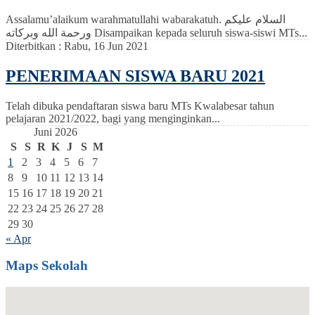
Assalamu’alaikum warahmatullahi wabarakatuh. السلام عليكم
ورحمة الله وبركاته Disampaikan kepada seluruh siswa-siswi MTs...
Diterbitkan :
Rabu, 16 Jun 2021
PENERIMAAN SISWA BARU 2021
Telah dibuka pendaftaran siswa baru MTs Kwalabesar tahun
pelajaran 2021/2022, bagi yang menginginkan...
Juni 2026
S
S
R
K
J
S
M
1
2
3
4
5
6
7
8
9
10
11
12
13
14
15
16
17
18
19
20
21
22
23
24
25
26
27
28
29
30
« Apr
Maps Sekolah