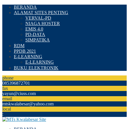
BERANDA
ALAMAT SITES PENTING
VERVAL-PD
NIAGA HOSTER
EMIS 4.0
PD-DATA
SIMPATIKA
RDM
PPDB 2021
E-LEARNING
E-LEARNING
BUKU ELEKTRONIK
phone
085396872701
fax
yayun@ciuss.com
email
mtskwalabesar@yahoo.com
local
: