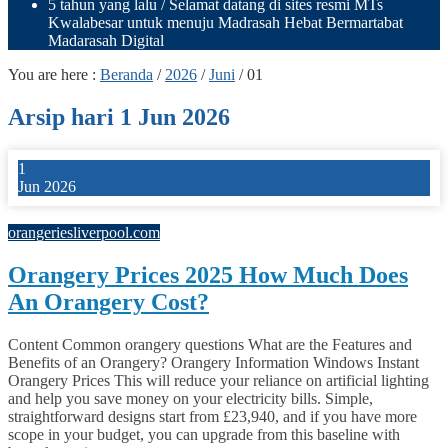
5 tahun yang lalu
/ Selamat datang di sites resmi MTs
Kwalabesar untuk menuju Madrasah Hebat Bermartabat
Madarasah Digital
You are here :
Beranda
/
2026
/
Juni
/
01
Arsip hari 1 Jun 2026
1
Jun 2026
0
orangeriesliverpool.com
Orangery Prices 2025 How Much Does
An Orangery Cost?
Content Common orangery questions What are the Features and
Benefits of an Orangery? Orangery Information Windows Instant
Orangery Prices This will reduce your reliance on artificial lighting
and help you save money on your electricity bills. Simple,
straightforward designs start from £23,940, and if you have more
scope in your budget, you can upgrade from this baseline with