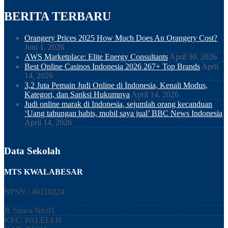
BERITA TERBARU
Orangery Prices 2025 How Much Does An Orangery Cost?
Juni 1, 2026
AWS Marketplace: Elite Energy Consultants
April 30, 2026
Best Online Casinos Indonesia 2026 267+ Top Brands
April
14, 2026
3,2 Juta Pemain Judi Online di Indonesia, Kenali Modus,
Kategori, dan Sanksi Hukumnya
April 14, 2026
Judi online marak di Indonesia, sejumlah orang kecanduan
‘Uang tabungan habis, mobil saya jual’ BBC News Indonesia
April 14, 2026
Data Sekolah
MTS KWALABESAR
NPSN : 40210224
Jl. Siswa No.01
KEC.
PALELEH