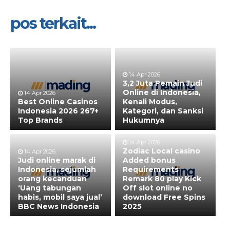
pos terkait...
14 Apr 2026
3,2 Juta Pemain Judi
Online di Indonesia,
14 Apr 2026
Best Online Casinos
Kenali Modus,
Indonesia 2026 267+
Kategori, dan Sanksi
Top Brands
Hukumnya
14 Apr 2026
Zodiac Local casino
14 Apr 2026
Judi online marak di
Added bonus
Indonesia, sejumlah
Requirements
orang kecanduan
Remark 80 play Kick
‘Uang tabungan
Off slot online no
habis, mobil saya jual’
download Free Spins
BBC News Indonesia
2025