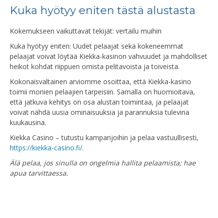
Kuka hyötyy eniten tästä alustasta
Kokemukseen vaikuttavat tekijät: vertailu muihin
Kuka hyötyy eniten: Uudet pelaajat sekä kokeneemmat
pelaajat voivat löytää Kiekka-kasinon vahvuudet ja mahdolliset
heikot kohdat riippuen omista pelitavoista ja toiveista.
Kokonaisvaltainen arviomme osoittaa, että Kiekka-kasino
toimii monien pelaajien tarpeisiin. Samalla on huomioitava,
että jatkuva kehitys on osa alustan toimintaa, ja pelaajat
voivat nähdä uusia ominaisuuksia ja parannuksia tulevina
kuukausina.
Kiekka Casino – tutustu kampanjoihin ja pelaa vastuullisesti,
https://kiekka-casino.fi/
.
Älä pelaa, jos sinulla on ongelmia hallita pelaamista; hae
apua tarvittaessa.