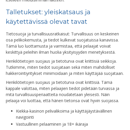
Talletukset: yleiskatsaus ja
käytettävissä olevat tavat
Tietosuoja ja turvallisuusratkaisut: Turvallisuus on keskeinen
osa pelikokemusta, ja tiedot kulkevat suojatuissa kanavissa.
Tämä luo luottamusta ja varmistaa, että pelaajat voivat
keskittyä peleihin ilman huolia yksityisyyden menetyksestä.
Henkilötietojen suojaus ja tietoturva ovat kriittisiä seikkoja.
Tutkimme, miten tiedot suojataan sekä miten mahdolliset
hakkerointiyritykset minimoidaan ja miten käyttäjää suojataan.
Henkilötietojen suojaus ja tietoturva ovat kriittisiä. Tämä
kappale valottaa, miten pelaajien tiedot pidetään turvassa ja
mitä turvallisuusperiaatteita noudatetaan yleisesti. Näin
pelaaja voi luottaa, että hänen tietonsa ovat hyvin suojassa.
Kiekka-kasinon pelivalikoima ja käyttäjäystävällinen
navigointi
Vastuullinen pelaaminen ja 18+ ikäraja