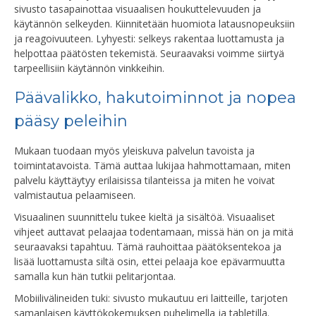
sivusto tasapainottaa visuaalisen houkuttelevuuden ja
käytännön selkeyden. Kiinnitetään huomiota latausnopeuksiin
ja reagoivuuteen. Lyhyesti: selkeys rakentaa luottamusta ja
helpottaa päätösten tekemistä. Seuraavaksi voimme siirtyä
tarpeellisiin käytännön vinkkeihin.
Päävalikko, hakutoiminnot ja nopea
pääsy peleihin
Mukaan tuodaan myös yleiskuva palvelun tavoista ja
toimintatavoista. Tämä auttaa lukijaa hahmottamaan, miten
palvelu käyttäytyy erilaisissa tilanteissa ja miten he voivat
valmistautua pelaamiseen.
Visuaalinen suunnittelu tukee kieltä ja sisältöä. Visuaaliset
vihjeet auttavat pelaajaa todentamaan, missä hän on ja mitä
seuraavaksi tapahtuu. Tämä rauhoittaa päätöksentekoa ja
lisää luottamusta siltä osin, ettei pelaaja koe epävarmuutta
samalla kun hän tutkii pelitarjontaa.
Mobiilivälineiden tuki: sivusto mukautuu eri laitteille, tarjoten
samanlaisen käyttökokemuksen puhelimella ja tabletilla.