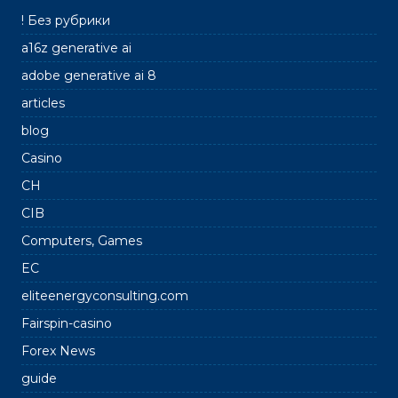
! Без рубрики
a16z generative ai
adobe generative ai 8
articles
blog
Casino
CH
CIB
Computers, Games
EC
eliteenergyconsulting.com
Fairspin-casino
Forex News
guide