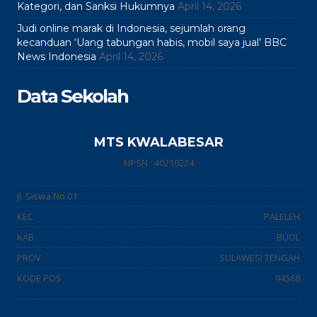
Kategori, dan Sanksi Hukumnya
April 14, 2026
Judi online marak di Indonesia, sejumlah orang
kecanduan ‘Uang tabungan habis, mobil saya jual’ BBC
News Indonesia
April 14, 2026
Data Sekolah
MTS KWALABESAR
NPSN : 40210224
Jl. Siswa No.01
KEC.
PALELEH
KAB.
BUOL
PROV.
SULAWESI TENGAH
KODE POS
94568