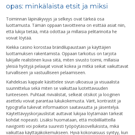
opas: minkälaista etsit ja miksi
Toiminnan läpinäkyvyys ja selkeys ovat tärkeä osa
luottamusta. Tämän oppaan tavoitteena on esittää asiat niin,
että lukija tietää, mitä odottaa ja millaisia pelitarinoita he
voivat löytää.
Kiekka casino korostaa brändilupaustaan ja käyttäjien
luottamuksen rakentamista. Oppaan tarkoitus on tarjota
lukijalle realistinen kuva siitä, miten sivusto toimii, millaisia
yleisiä hyötyjä pelaajat voivat kokea ja mitkä seikat vaikuttavat
turvalliseen ja vastuulliseen pelaamiseen.
Kahdeksas kappale käsittelee sivun ulkoasua ja visuaalista
suunnittelua sekä miten se vaikuttaa luotettavuuden
tunteeseen. Puhtaat rivivälistat, selkeät otsikot ja looginen
asettelu voivat parantaa lukukokemusta. Värit, kontrastit ja
typografia tukevat informaation saatavuutta ja jäsentelyä.
Käytettävyyskorjauslistat auttavat lukijaa löytämään tärkeät
kohdat nopeasti. Lisäksi huomataan, että mobiililaitteilla
navigointi voi poiketa suuresti työpöytäsovelluksista, mikä
vaikuttaa käyttäjäkokemukseen. Hyvä kokonaisuus syntyy, kun