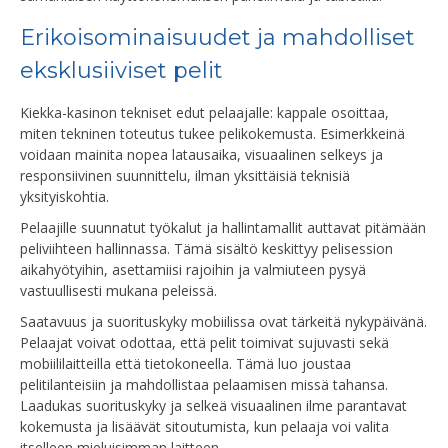
Erikoisominaisuudet ja mahdolliset
eksklusiiviset pelit
Kiekka-kasinon tekniset edut pelaajalle: kappale osoittaa,
miten tekninen toteutus tukee pelikokemusta. Esimerkkeinä
voidaan mainita nopea latausaika, visuaalinen selkeys ja
responsiivinen suunnittelu, ilman yksittäisiä teknisiä
yksityiskohtia.
Pelaajille suunnatut työkalut ja hallintamallit auttavat pitämään
peliviihteen hallinnassa. Tämä sisältö keskittyy pelisession
aikahyötyihin, asettamiisi rajoihin ja valmiuteen pysyä
vastuullisesti mukana peleissä.
Saatavuus ja suorituskyky mobiilissa ovat tärkeitä nykypäivänä.
Pelaajat voivat odottaa, että pelit toimivat sujuvasti sekä
mobiililaitteilla että tietokoneella. Tämä luo joustaa
pelitilanteisiin ja mahdollistaa pelaamisen missä tahansa.
Laadukas suorituskyky ja selkeä visuaalinen ilme parantavat
kokemusta ja lisäävät sitoutumista, kun pelaaja voi valita
itselleen mieluisimman laitteen.