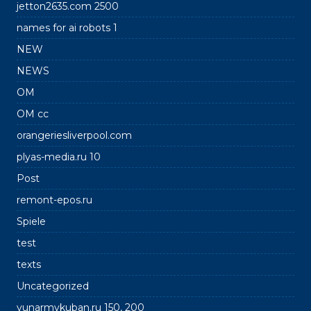
jetton2635.com 2500
names for ai robots 1
NEW
NEWS
OM
OM cc
orangeriesliverpool.com
plyas-media.ru 10
Post
remont-epos.ru
Spiele
test
texts
Uncategorized
yunarmykuban.ru 150, 200