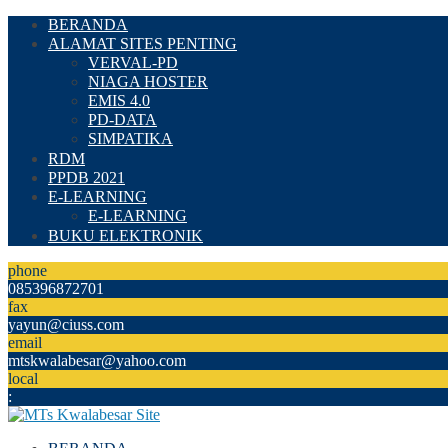
BERANDA
ALAMAT SITES PENTING
VERVAL-PD
NIAGA HOSTER
EMIS 4.0
PD-DATA
SIMPATIKA
RDM
PPDB 2021
E-LEARNING
E-LEARNING
BUKU ELEKTRONIK
phone
085396872701
fax
yayun@ciuss.com
email
mtskwalabesar@yahoo.com
local
: