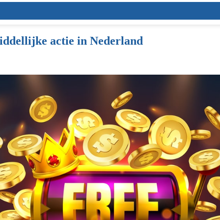
iddellijke actie in Nederland