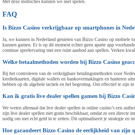
Met deze instructies kunnen we snel spelen.
FAQ
Is Bizzo Casino verkrijgbaar op smartphones in Ned
Ja, we kunnen in Nederland genieten van Bizzo Casino op mobiele toe
kunnen gamen. Er is op dit moment echter geen aparte app voorhande
continue speelervaring met een ruim aanbod aan spellen. Verken kwalita
Welke betaalmethoden worden bij Bizzo Casino geacc
Bij het controleren van de verkrijgbare betalingsmethoden voor Nede
kredietkaarten, digitale wallets en bankovermakingen en hanteren uits
hebben op de algehele tactiek en het begroting. Om effectief te zijn 
Kan ik gratis live dealer spellen gamen bij Bizzo Casi
We weten allemaal dat live dealer spellen in online casino’s een authe
zijn live dealer spellen niet gratis beschikbaar, omdat ze een directe 
nodig om met echt geld in te zetten. Dit optimaliseert je strategie en
Hoe garandeert Bizzo Casino de eerlijkheid van zijn s