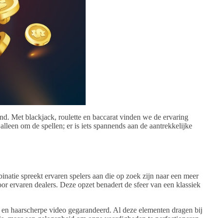
nd. Met blackjack, roulette en baccarat vinden we de ervaring
lleen om de spellen; er is iets spannends aan de aantrekkelijke
inatie spreekt ervaren spelers aan die op zoek zijn naar een meer
door ervaren dealers. Deze opzet benadert de sfeer van een klassiek
ng en haarscherpe video gegarandeerd. Al deze elementen dragen bij