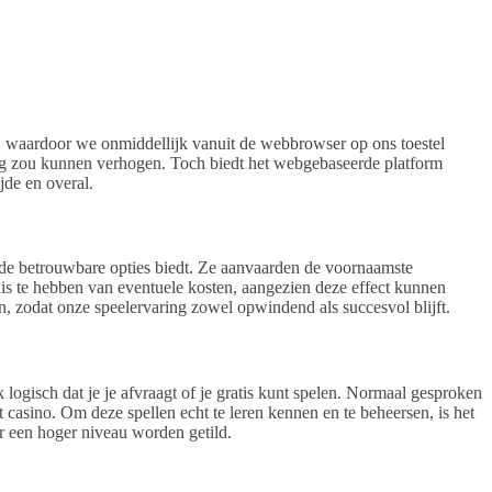
, waardoor we onmiddellijk vanuit de webbrowser op ons toestel
ing zou kunnen verhogen. Toch biedt het webgebaseerde platform
jde en overal.
nde betrouwbare opties biedt. Ze aanvaarden de voornaamste
nis te hebben van eventuele kosten, aangezien deze effect kunnen
n, zodat onze speelervaring zowel opwindend als succesvol blijft.
 logisch dat je je afvraagt of je gratis kunt spelen. Normaal gesproken
et casino. Om deze spellen echt te leren kennen en te beheersen, is het
ar een hoger niveau worden getild.