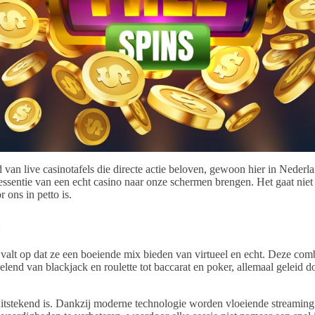
n live casinotafels die directe actie beloven, gewoon hier in Nederla
ssentie van een echt casino naar onze schermen brengen. Het gaat niet a
ons in petto is.
o
o valt op dat ze een boeiende mix bieden van virtueel en echt. Deze comb
selend van blackjack en roulette tot baccarat en poker, allemaal geleid 
rm uitstekend is. Dankzij moderne technologie worden vloeiende streami