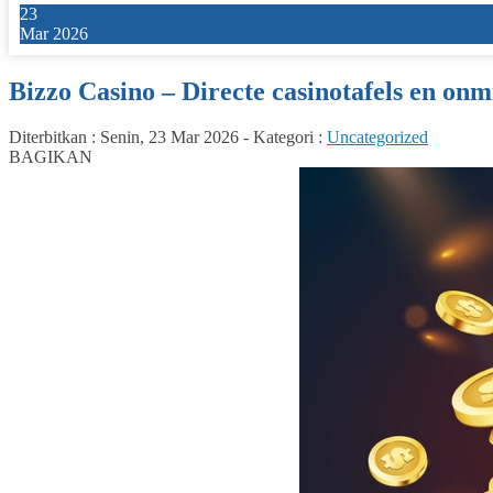
23
Mar 2026
Bizzo Casino – Directe casinotafels en onm
Diterbitkan :
Senin, 23 Mar 2026
-
Kategori :
Uncategorized
BAGIKAN