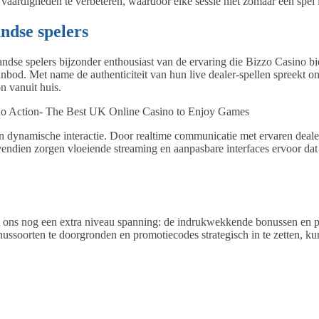
e vaardigheden te verbeteren, waardoor elke sessie niet zomaar een spe
ndse spelers
andse spelers bijzonder enthousiast van de ervaring die Bizzo Casino 
aanbod. Met name de authenticiteit van hun live dealer-spellen spreekt 
n vanuit huis.
n een dynamische interactie. Door realtime communicatie met ervaren de
vendien zorgen vloeiende streaming en aanpasbare interfaces ervoor dat 
ons nog een extra niveau spanning: de indrukwekkende bonussen en p
ussoorten te doorgronden en promotiecodes strategisch in te zetten, k