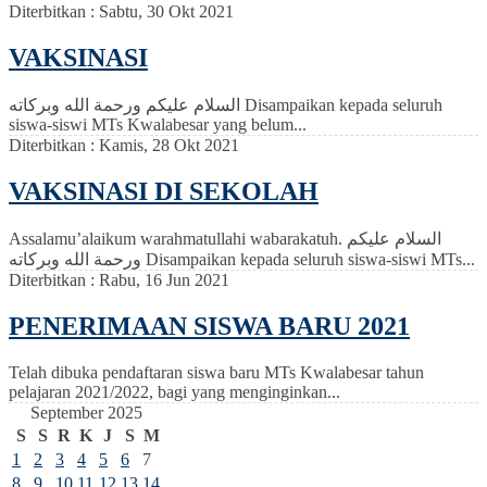
Diterbitkan :
Sabtu, 30 Okt 2021
VAKSINASI
السلام عليكم ورحمة الله وبركاته Disampaikan kepada seluruh
siswa-siswi MTs Kwalabesar yang belum...
Diterbitkan :
Kamis, 28 Okt 2021
VAKSINASI DI SEKOLAH
Assalamu’alaikum warahmatullahi wabarakatuh. السلام عليكم
ورحمة الله وبركاته Disampaikan kepada seluruh siswa-siswi MTs...
Diterbitkan :
Rabu, 16 Jun 2021
PENERIMAAN SISWA BARU 2021
Telah dibuka pendaftaran siswa baru MTs Kwalabesar tahun
pelajaran 2021/2022, bagi yang menginginkan...
September 2025
S
S
R
K
J
S
M
1
2
3
4
5
6
7
8
9
10
11
12
13
14