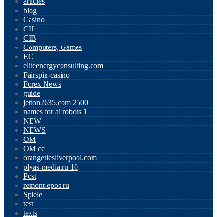
articles
blog
Casino
CH
CIB
Computers, Games
EC
eliteenergyconsulting.com
Fairspin-casino
Forex News
guide
jetton2635.com 2500
names for ai robots 1
NEW
NEWS
OM
OM cc
orangeriesliverpool.com
plyas-media.ru 10
Post
remont-epos.ru
Spiele
test
texts