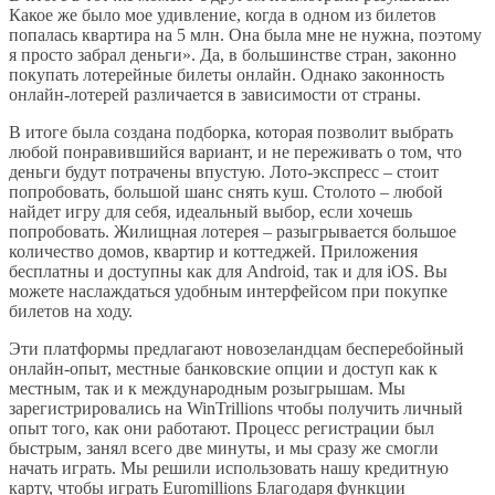
Какое же было мое удивление, когда в одном из билетов
попалась квартира на 5 млн. Она была мне не нужна, поэтому
я просто забрал деньги». Да, в большинстве стран, законно
покупать лотерейные билеты онлайн. Однако законность
онлайн-лотерей различается в зависимости от страны.
В итоге была создана подборка, которая позволит выбрать
любой понравившийся вариант, и не переживать о том, что
деньги будут потрачены впустую. Лото-экспресс – стоит
попробовать, большой шанс снять куш. Столото – любой
найдет игру для себя, идеальный выбор, если хочешь
попробовать. Жилищная лотерея – разыгрывается большое
количество домов, квартир и коттеджей. Приложения
бесплатны и доступны как для Android, так и для iOS. Вы
можете наслаждаться удобным интерфейсом при покупке
билетов на ходу.
Эти платформы предлагают новозеландцам бесперебойный
онлайн-опыт, местные банковские опции и доступ как к
местным, так и к международным розыгрышам. Мы
зарегистрировались на WinTrillions чтобы получить личный
опыт того, как они работают. Процесс регистрации был
быстрым, занял всего две минуты, и мы сразу же смогли
начать играть. Мы решили использовать нашу кредитную
карту, чтобы играть Euromillions Благодаря функции