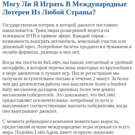
Могу Ли Я Играть В Международные
Лотереи Из Любой Страны?
Государственная лотерея, в которой джекпот постоянно
накапливается. Трансляция розыгрышей ведется на
телеканале НТВ в прямом эфире. Каждый тираж –
возможность выиграть автомобиль, земельный участок или
денежный приз. Лотерейные билеты продаются в бумажном и
онлайн форматах, разницы в них нет.
Когда мы посетили theLotter, мы нашли элегантный и удобный
интерфейс, в котором перечислены некоторые из крупнейших
в мире джекпотов и лучших игр. После регистрации мы
получили вступительное письмо в течение 2 минут. За более
чем два десятилетия работы они выплатили более a hundred
thirty миллионов долларов призовых более чем девяти
миллионам победителей. Это доказывает, что theLotter
предоставляет исключительные лотерейные услуги и
выплачивает соответствующие выплаты победителям, когда
они выигрывают джекпот.
С момента ребрендинга компания значительно выросла,
предоставляя лучшие международные игры игрокам со всего
мира. Подобно Lotto Agent, имеет игорную лицензию