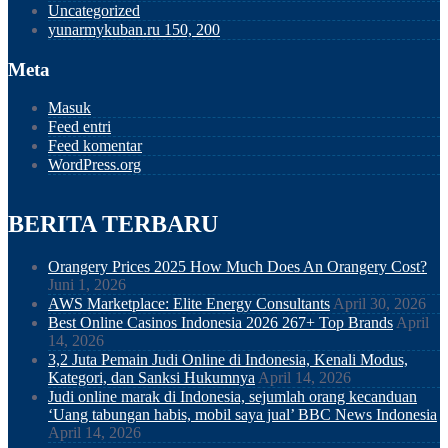
Uncategorized
yunarmykuban.ru 150, 200
Meta
Masuk
Feed entri
Feed komentar
WordPress.org
BERITA TERBARU
Orangery Prices 2025 How Much Does An Orangery Cost?
Juni 1, 2026
AWS Marketplace: Elite Energy Consultants
April 30, 2026
Best Online Casinos Indonesia 2026 267+ Top Brands
April
14, 2026
3,2 Juta Pemain Judi Online di Indonesia, Kenali Modus,
Kategori, dan Sanksi Hukumnya
April 14, 2026
Judi online marak di Indonesia, sejumlah orang kecanduan
‘Uang tabungan habis, mobil saya jual’ BBC News Indonesia
April 14, 2026