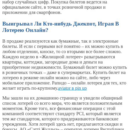
набор случайных цифр. Покупка билетов ведется на
официальном сайте, в точках розничной продажи и
приложении для смартфонов.
Выигрывал Ли Кто-нибудь Джекпот, Играя В
Лотерею Онлайн?
В продаже реализуются как бумажные, так и электронные
билеты. И если с первыми всё понятно – их можно купить в
любом отделении, киоске, то со вторыми все более сложно.
Каждую неделю в «Жилищной лотерее» разыгрываются
квартиры, коттеджи, загородные дома и деньги на
приобретение недвижимости. Бумажный билет можно купить
в розничных точках – даже в супермаркетах. Купить билет на
лотерею в режиме онлайн можно на сайте, либо через
мобильное приложение. Рапидо – онлайн лотерея для тех, кто
желает играть по-крупному.
aviator в pin up
Мы зашли на их домашнюю страницу и увидели обширный
список лотерей со всего мира, что является положительным
моментом. Кроме того, все финансовые операции с этой
компанией соответствуют стандарту PCI, который является
тем же стандартом, которого придерживаются банковские
учреждения. Хотя лотерей здесь нет, предлагаются скидки и
бонусы. АО «Сәтті Жұлдыз» – оператор лотереи Республики