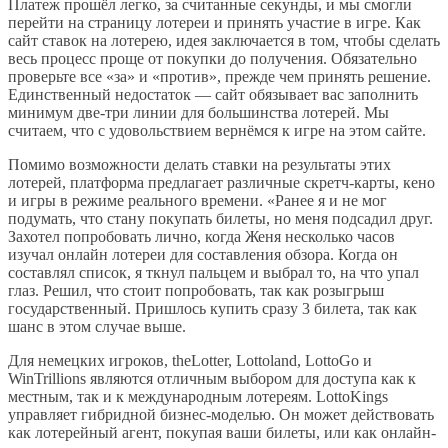
Платеж прошёл легко, за считанные секунды, и мы смогли
перейти на страницу лотереи и принять участие в игре. Как
сайт ставок на лотерею, идея заключается в том, чтобы сделать
весь процесс проще от покупки до получения. Обязательно
проверьте все «за» и «против», прежде чем принять решение.
Единственный недостаток — сайт обязывает вас заполнить
минимум две-три линии для большинства лотерей. Мы
считаем, что с удовольствием вернёмся к игре на этом сайте.
Помимо возможности делать ставки на результаты этих
лотерей, платформа предлагает различные скретч-карты, кено
и игры в режиме реального времени. «Ранее я и не мог
подумать, что стану покупать билеты, но меня подсадил друг.
Захотел попробовать лично, когда Женя несколько часов
изучал онлайн лотереи для составления обзора. Когда он
составлял список, я ткнул пальцем и выбрал то, на что упал
глаз. Решил, что стоит попробовать, так как розыгрыш
государственный. Пришлось купить сразу 3 билета, так как
шанс в этом случае выше.
Для немецких игроков, theLotter, Lottoland, LottoGo и
WinTrillions являются отличным выбором для доступа как к
местным, так и к международным лотереям. LottoKings
управляет гибридной бизнес-моделью. Он может действовать
как лотерейный агент, покупая ваши билеты, или как онлайн-