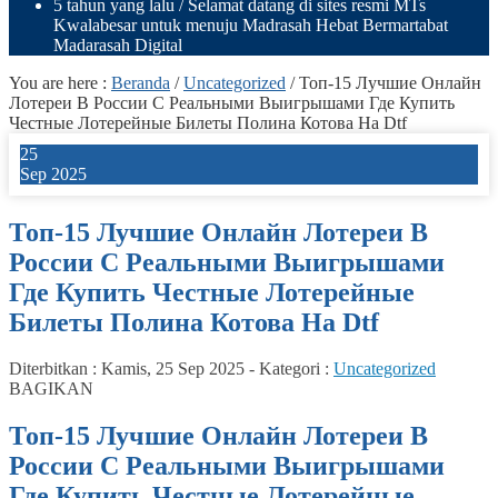
5 tahun yang lalu
/ Selamat datang di sites resmi MTs
Kwalabesar untuk menuju Madrasah Hebat Bermartabat
Madarasah Digital
You are here :
Beranda
/
Uncategorized
/
Топ-15 Лучшие Онлайн
Лотереи В России С Реальными Выигрышами Где Купить
Честные Лотерейные Билеты Полина Котова На Dtf
25
Sep 2025
Топ-15 Лучшие Онлайн Лотереи В
России С Реальными Выигрышами
Где Купить Честные Лотерейные
Билеты Полина Котова На Dtf
Diterbitkan :
Kamis, 25 Sep 2025
-
Kategori :
Uncategorized
BAGIKAN
Топ-15 Лучшие Онлайн Лотереи В
России С Реальными Выигрышами
Где Купить Честные Лотерейные