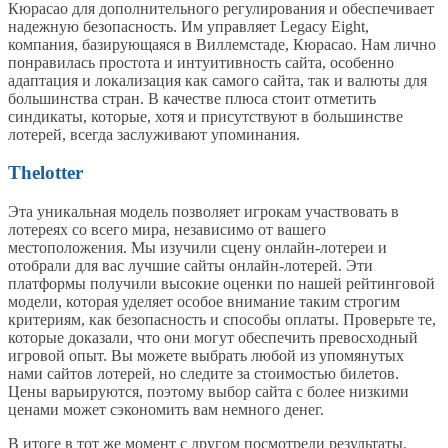
Кюрасао для дополнительного регулирования и обеспечивает
надежную безопасность. Им управляет Legacy Eight,
компания, базирующаяся в Виллемстаде, Кюрасао. Нам лично
понравилась простота и интуитивность сайта, особенно
адаптация и локализация как самого сайта, так и валюты для
большинства стран. В качестве плюса стоит отметить
синдикаты, которые, хотя и присутствуют в большинстве
лотерей, всегда заслуживают упоминания.
Thelotter
Эта уникальная модель позволяет игрокам участвовать в
лотереях со всего мира, независимо от вашего
местоположения. Мы изучили сцену онлайн-лотереи и
отобрали для вас лучшие сайты онлайн-лотерей. Эти
платформы получили высокие оценки по нашей рейтинговой
модели, которая уделяет особое внимание таким строгим
критериям, как безопасность и способы оплаты. Проверьте те,
которые доказали, что они могут обеспечить превосходный
игровой опыт. Вы можете выбрать любой из упомянутых
нами сайтов лотерей, но следите за стоимостью билетов.
Цены варьируются, поэтому выбор сайта с более низкими
ценами может сэкономить вам немного денег.
В итоге в тот же момент с другом посмотрели результаты.