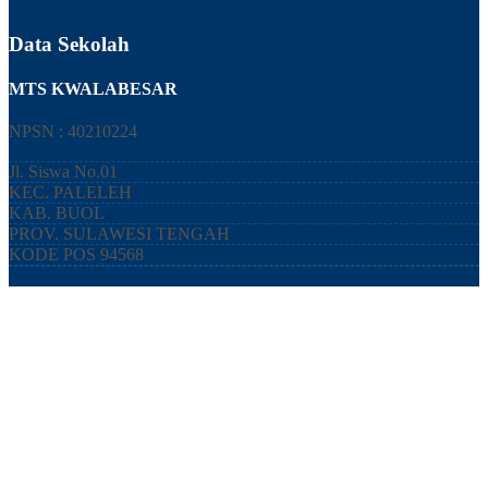
Data Sekolah
MTS KWALABESAR
NPSN : 40210224
Jl. Siswa No.01
KEC.
PALELEH
KAB.
BUOL
PROV.
SULAWESI TENGAH
KODE POS
94568