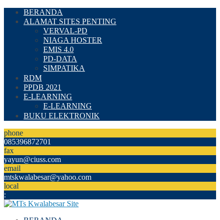
BERANDA
ALAMAT SITES PENTING
VERVAL-PD
NIAGA HOSTER
EMIS 4.0
PD-DATA
SIMPATIKA
RDM
PPDB 2021
E-LEARNING
E-LEARNING
BUKU ELEKTRONIK
phone
085396872701
fax
yayun@ciuss.com
email
mtskwalabesar@yahoo.com
local
: