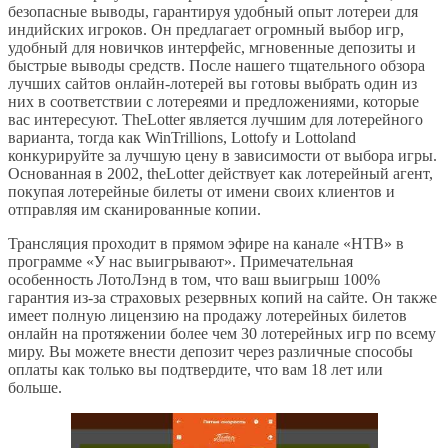
безопасные выводы, гарантируя удобный опыт лотереи для
индийских игроков. Он предлагает огромный выбор игр,
удобный для новичков интерфейс, мгновенные депозиты и
быстрые выводы средств. После нашего тщательного обзора
лучших сайтов онлайн-лотерей вы готовы выбрать один из
них в соответствии с лотереями и предложениями, которые
вас интересуют. TheLotter является лучшим для лотерейного
варианта, тогда как WinTrillions, Lottofy и Lottoland
конкурируйте за лучшую цену в зависимости от выбора игры.
Основанная в 2002, theLotter действует как лотерейный агент,
покупая лотерейные билеты от имени своих клиентов и
отправляя им сканированные копии.
Трансляция проходит в прямом эфире на канале «НТВ» в
программе «У нас выигрывают». Примечательная
особенность ЛотоЛэнд в том, что ваш выигрыш 100%
гарантия из-за страховых резервных копий на сайте. Он также
имеет полную лицензию на продажу лотерейных билетов
онлайн на протяжении более чем 30 лотерейных игр по всему
миру. Вы можете внести депозит через различные способы
оплаты как только вы подтвердите, что вам 18 лет или
больше.