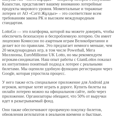
Казахстан, представляет вашему вниманию лотерейные
продукты мирового уровня. Моментальные и тиражные
лотереи от АО «Сәтті Жұлдыз» – это соответствие всем
требованиям закона РК и высоким международным
стандартам.
LottoGo — это платформа, которой вы можете доверять, чтобы
обеспечить безопасную и беспроблемную лотерею. Он имеет
лицензию Комиссии по азартным играм Великобритании и
делает все по правилам. Это предлагает немного меньше, чем
20 международных игр, в том числе Powerball, Мега
Миллионы, EuroMillionsи UK Lotto, но мы рекомендуем
игрокам-синдикатам. Наш опыт работы с GiantLottos показал
их интуитивно понятный подход к лотерее с реальными
билетами. Мы оценили удобную функцию регистрации через
Google, которая упростила процесс.
У него также есть специальное приложение для Android для
игроков, которые хотят играть в дороге. Купить билеты на
онлайн лотерею можно на официальном сайте, либо через
приложение. Организаторы обещают, что 50% от выручки
идет в разыгрываемый фонд.
Они также обеспечивают прозрачную покупку билетов,
обновления результатов в реальном времени и быстрые,